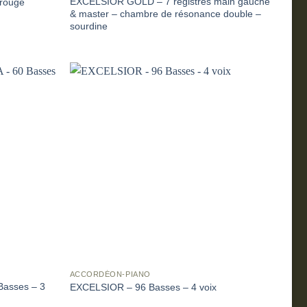
EXCELSIOR GOLD – 7 registres main gauche
 rouge
& master – chambre de résonance double –
sourdine
ACCORDÉON-PIANO
asses – 3
EXCELSIOR – 96 Basses – 4 voix