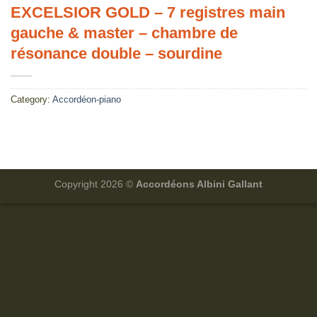
EXCELSIOR GOLD – 7 registres main
gauche & master – chambre de
résonance double – sourdine
Category:
Accordéon-piano
Copyright 2026 ©
Accordéons Albini Gallant